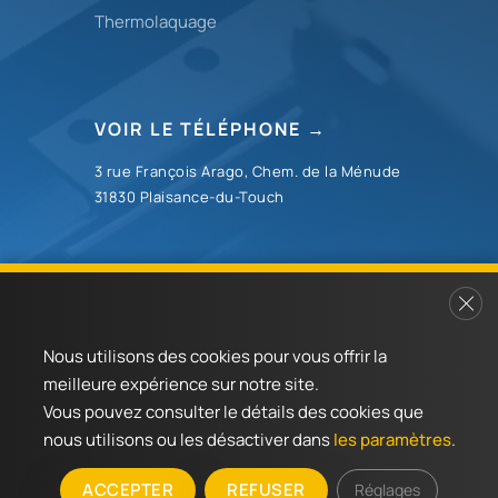
Thermolaquage
VOIR LE TÉLÉPHONE →
3 rue François Arago, Chem. de la Ménude
31830 Plaisance-du-Touch


Fer
Nous utilisons des cookies pour vous offrir la
meilleure expérience sur notre site.
Vous pouvez consulter le détails des cookies que
Chronopli
©2024 | Tous droits réservés.
nous utilisons ou les désactiver dans
les paramètres
.
Réalisation : MULTIMED SOLUTIONS
Mentions légales
|
Plan du site
ACCEPTER
REFUSER
Réglages